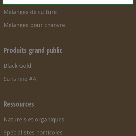
Mélanges de culture
Mélanges pour chanvre
Produits grand public
Black Gold
Sunshine #4
Ressources
Naturels et organiques
Spécialistes horticoles