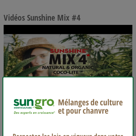
Vidéos Sunshine Mix #4
®
Coco-Lite
naturelle et organique Sunshine
MC
Mix #4