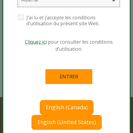
®
Mélange de culture professionnel Sunshine
Mix #4
J’ai lu et j’accepte les conditions
d’utilisation du présent site Web.
Vidéothèque
Cliquez ici
pour consulter les conditions
d’utilisation.
Vidéos professionnelles
Vidéos de détail
English (Canada)
English (United States)
Produits professionnels