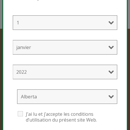
EN SAVOIR PLUS
Produits professionnels
Mélanges de culture
Mélanges pour chanvre
Produits grand public
J’ai lu et j’accepte les conditions
d’utilisation du présent site Web.
Black Gold