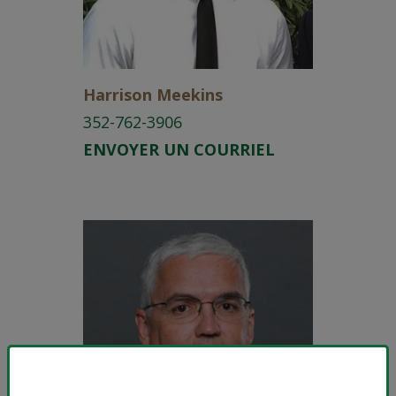
Harrison Meekins
352-762-3906
ENVOYER UN COURRIEL