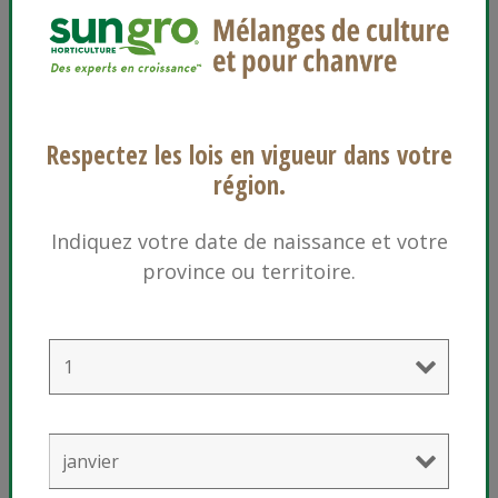
Dan Jacques
413-627-1412
Respectez les lois en vigueur dans votre
ENVOYER UN COURRIEL
région.
Indiquez votre date de naissance et votre
province ou territoire.
Corporate
1-800-732-8667
ENVOYER UN COURRIEL