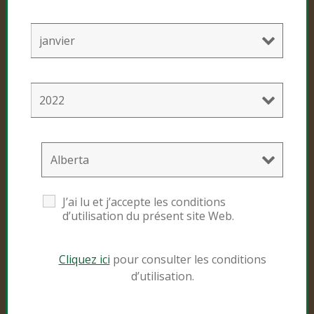
Mélanges de culture
Mélanges pour chanvre
Produits grand public
Black Gold
Sunshine #4
J’ai lu et j’accepte les conditions
d’utilisation du présent site Web.
Ressources
Cliquez ici
pour consulter les conditions
d’utilisation.
Naturels et organiques
Spécialistes horticoles